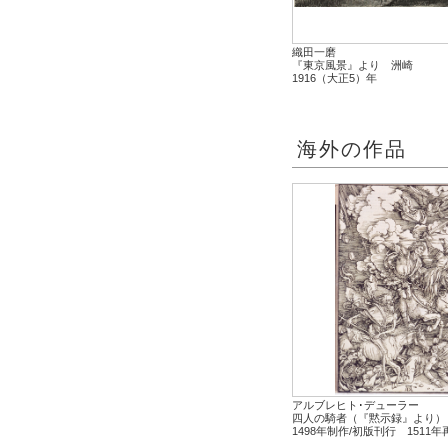
織田一磨
『東京風景』より 洲崎
1916（大正5）年
海外の作品
アルブレヒト･デューラー
四人の騎者（『黙示録』より）
1498年制作/初版刊行 1511年