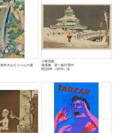
小林清親
 相州大山ろうべんの瀧
海運橋 第一銀行雪中
明治9年（1876）頃