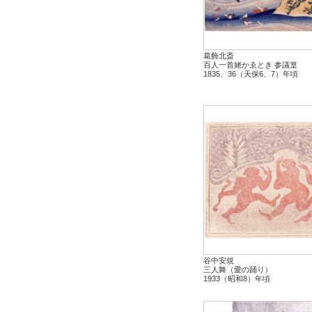
葛飾北斎
百人一首姥かゑとき 参議篁
1835、36（天保6、7）年頃
谷中安規
三人舞（愛の踊り）
1933（昭和8）年頃