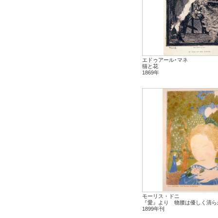
エドゥアール･マネ
猫と花
1869年
モーリス・ドニ
『愛』より 物腰は優しく清ら
1899年刊