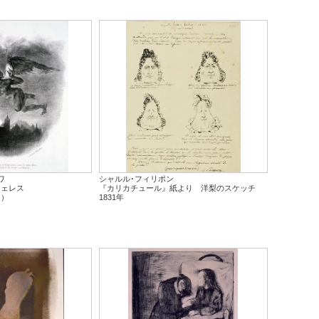
ワ
シャルル･フィリポン
フェレス
『カリカチュール』紙より 洋梨のスケッチ
り）
1831年