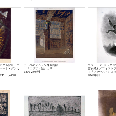
ナグル背景：エ
テーベのメムノン神殿内部
ウジェーヌ･ドラクロ
バート・ダンカ
（『エジプト誌』より）
空を飛ぶメフィスト
1809-28年刊
（『ファウスト』よ
『フローラの神
1828年刊