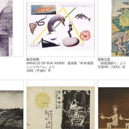
飯田善國
葛飾北斎
MIRACLE OF M.M.-KISEKI 版画集『M.M.曲面
『諸国瀧廻り』より
シンドローム』より
天保4年（1833）頃
1992（平成4）年