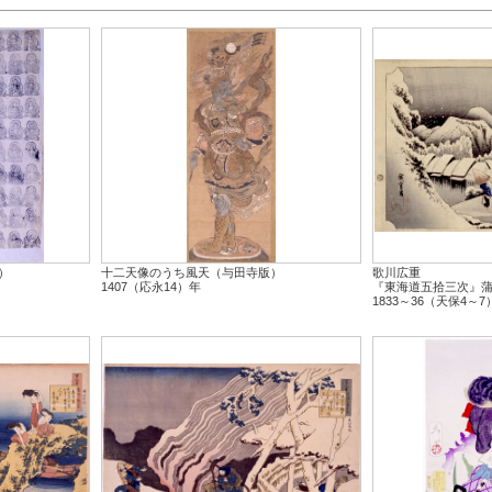
）
十二天像のうち風天（与田寺版）
歌川広重
1407（応永14）年
『東海道五拾三次』
1833～36（天保4～