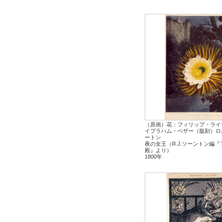
（原画）花：フィリップ・ライ
イブラハム・ペザー（版刻）ロ
ートン
夜の女王（R.J.ソーントン編
殿』より）
1800年