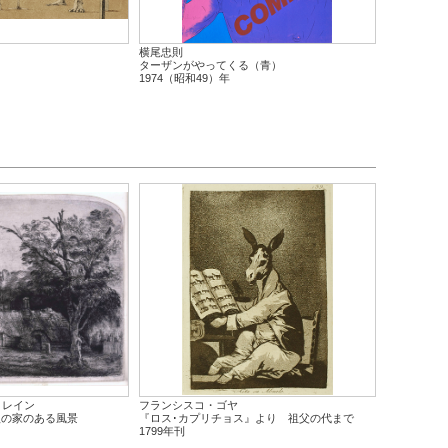
横尾忠則
ターザンがやってくる（青）
1974（昭和49）年
･レイン
フランシスコ・ゴヤ
根の家のある風景
『ロス･カプリチョス』より 祖父の代まで
1799年刊