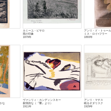
カミーユ・ピサロ
アンリ・ド・トゥー
雨の印象
ミス・ロイ=フラー
1879年
1893年
ヴァシリィ・カンディンスキー
アンリ・マチス
かな
叙情的な（『響』より）
眠るオダリスク
1911年
1929年