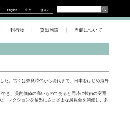
語
English
中文
한국어
刊行物
貸出施設
当館について
ました。古くは奈良時代から現代まで、日本をはじめ海外
ができ、美的価値の高いものであると同時に技術の変遷
たコレクションを基盤にさまざまな展覧会を開催し、多