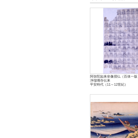
阿弥陀如来坐像摺仏（百体一版
浄瑠璃寺伝来
平安時代（11～12世紀）