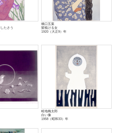
橋口五葉
がしたさう
髪梳ける女
俗
1920（大正9）年
畦地梅太郎
白い像
1958（昭和33）年