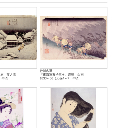
歌川広重
蒲原 夜之雪
『東海道五拾三次』庄野 白雨
7）年頃
1833～36（天保4～7）年頃