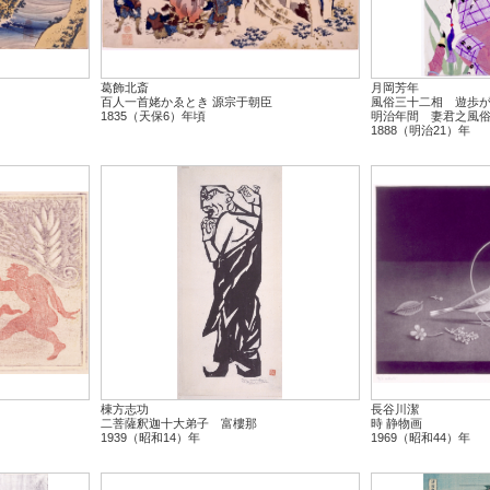
葛飾北斎
月岡芳年
百人一首姥かゑとき 源宗于朝臣
風俗三十二相 遊歩
1835（天保6）年頃
明治年間 妻君之風
1888（明治21）年
棟方志功
長谷川潔
二菩薩釈迦十大弟子 富樓那
時 静物画
1939（昭和14）年
1969（昭和44）年