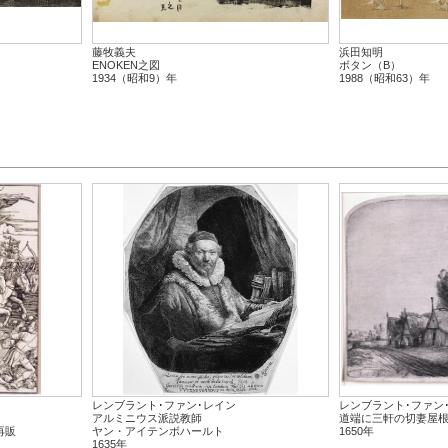
藤牧義夫
浜田知明
ENOKEN之図
ボタン（B）
1934（昭和9）年
1988（昭和63）年
レンブラント･ファン･レイン
レンブラント･ファン
アルミニウス派説教師
道端に三軒の切妻屋
再販
ヤン・アイテンボハールト
1650年
1635年