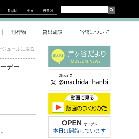
語
English
中文
한국어
刊行物
貸出施設
当館について
ケジュールに戻る
ーデー
OPEN
オープン
本日は開館しています
す。