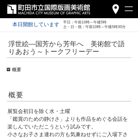
平日：午前10時～午後5時
本日開館しています
土・日・祝：午前10時～午後5時30分
浮世絵―国芳から芳年へ 美術館で語
りあおう～トークフリーデー
概要
概要
展覧会初日を除く水・土曜
「鑑賞のための静けさ」よりも作品をめぐる会話を
楽しんでいただこうという試みです。
小さなお子さま連れの方も気兼ねせずにご入場下さ