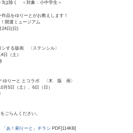
6～9は除く ＜対象：小中学生＞
ー作品をゆりーとがお教えします！
し！開運ミュージアム
月24日(日)
ゴシする版画 〈ステンシル〉
14日（土）
6時
が ゆりーと とコラボ 〈木 版 画〉
、10月5日（土）、6日（日）
時
シをごらんください。
も 「あ！刷りーと」チラシ
PDF[114KB]