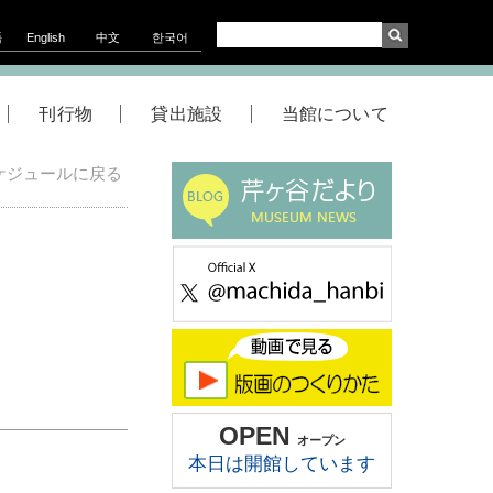
語
English
中文
한국어
刊行物
貸出施設
当館について
ケジュールに戻る
ト
OPEN
オープン
本日は開館しています