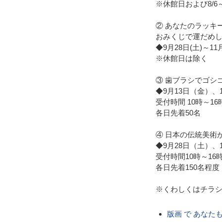
※休館日および8/
② あなたのラッキ
おみくじで運だめ
◆9月28日(土)～11
※休館日は除く
③ 歯ブラシでゴシ
◆9月13日（金）、
受付時間 10時～1
各日先着50名
④ 日本の伝統美術
◆9月28日（土）
受付時間10時～16
各日先着150名程度
※くわしくはチラ
版画 で あなた