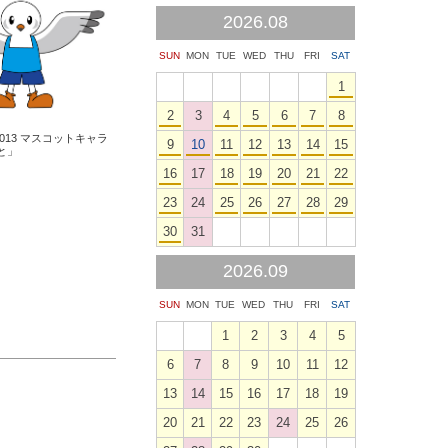
2026.08
SUN
MON
TUE
WED
THU
FRI
SAT
1
2
3
4
5
6
7
8
013 マスコットキャラ
9
10
11
12
13
14
15
ーと」
16
17
18
19
20
21
22
23
24
25
26
27
28
29
30
31
2026.09
SUN
MON
TUE
WED
THU
FRI
SAT
1
2
3
4
5
6
7
8
9
10
11
12
13
14
15
16
17
18
19
20
21
22
23
24
25
26