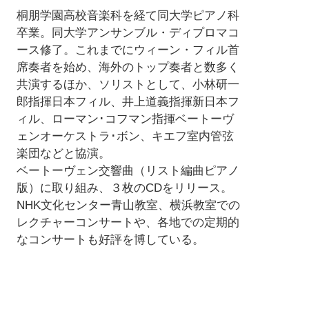
桐朋学園高校音楽科を経て同大学ピアノ科
卒業。同大学アンサンブル・ディプロマコ
ース修了。これまでにウィーン・フィル首
席奏者を始め、海外のトップ奏者と数多く
共演するほか、ソリストとして、小林研一
郎指揮日本フィル、井上道義指揮新日本フ
ィル、ローマン･コフマン指揮ベートーヴ
ェンオーケストラ･ボン、キエフ室内管弦
楽団などと協演。
ベートーヴェン交響曲（リスト編曲ピアノ
版）に取り組み、３枚のCDをリリース。
NHK文化センター青山教室、横浜教室での
レクチャーコンサートや、各地での定期的
なコンサートも好評を博している。