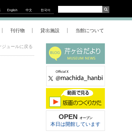
語
English
中文
한국어
刊行物
貸出施設
当館について
ケジュールに戻る
OPEN
オープン
本日は開館しています