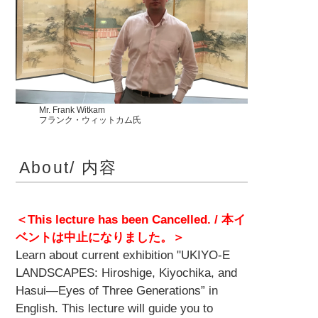
Mr. Frank Witkam
フランク・ウィットカム氏
About/ 内容
＜This lecture has been Cancelled. / 本イ
ベントは中止になりました。＞
Learn about current exhibition "UKIYO-E
LANDSCAPES: Hiroshige, Kiyochika, and
Hasui―Eyes of Three Generations” in
English. This lecture will guide you to