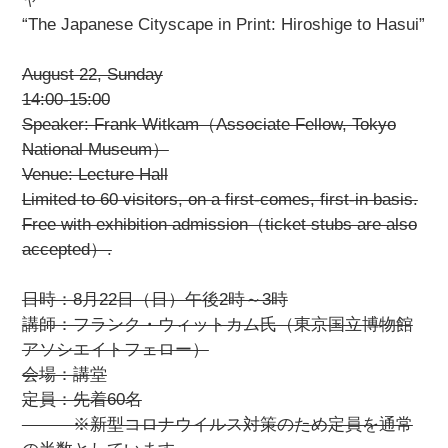
“The Japanese Cityscape in Print: Hiroshige to Hasui”
August 22, Sunday
14:00-15:00
Speaker: Frank Witkam（Associate Fellow, Tokyo
National Museum）
Venue: Lecture Hall
Limited to 60 visitors, on a first-comes, first-in basis.
Free with exhibition admission（ticket stubs are also
accepted）.
日時：8月22日（日）午後2時～3時
講師：フランク・ウィットカム氏（東京国立博物館
アソシエイトフェロー）
会場：講堂
定員：先着60名
※新型コロナウイルス対策のため定員を通常