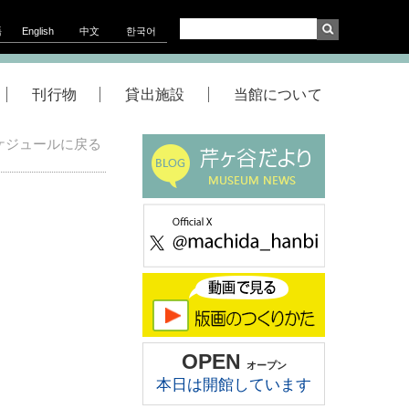
語
English
中文
한국어
刊行物
貸出施設
当館について
ケジュールに戻る
OPEN
オープン
本日は開館しています