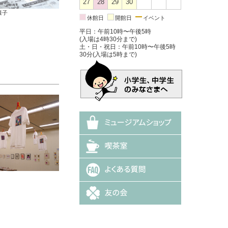
27
28
29
30
様子
休館日
開館日
イベント
平日：午前10時〜午後5時
(入場は4時30分まで)
土・日・祝日：午前10時〜午後5時
30分(入場は5時まで)