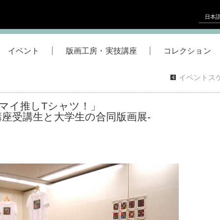
日本
イベント
版画工房・実技講座
コレクション
イベントス
マイ推しTシャツ！」
講座受講生と大学生の合同版画展-