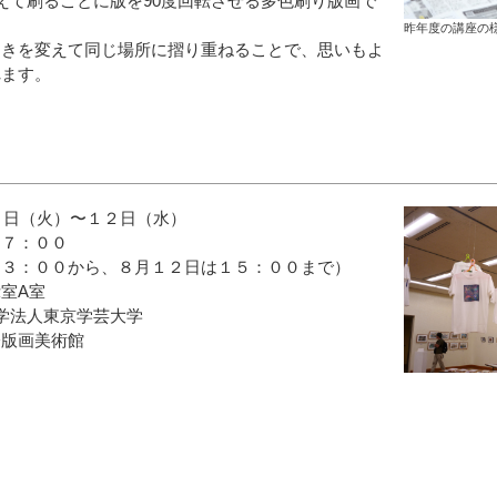
えて刷るごとに版を90度回転させる多色刷り版画で
昨年度の講座の
向きを変えて同じ場所に摺り重ねることで、思いもよ
れます。
月４日（火）〜１２日（水）
７：００
：００から、８月１２日は１５：００まで）
室A室
大学法人東京学芸大学
際版画美術館