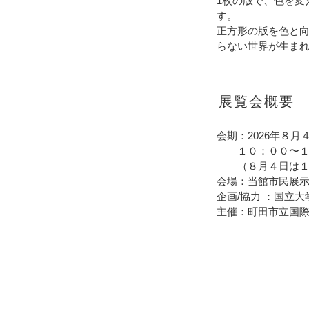
1枚の版で、色を変
す。
正方形の版を色と
らない世界が生ま
展覧会概要
会期：2026年８
１０：００〜１
（８月４日は１３
会場：当館市民展示
企画/協力 ：国立
主催：町田市立国