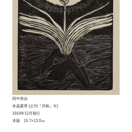
田中恭吉
冬蟲夏草 (公刊『月映』Ⅲ)
1914年12月発行
木版 15.7×13.0㎝