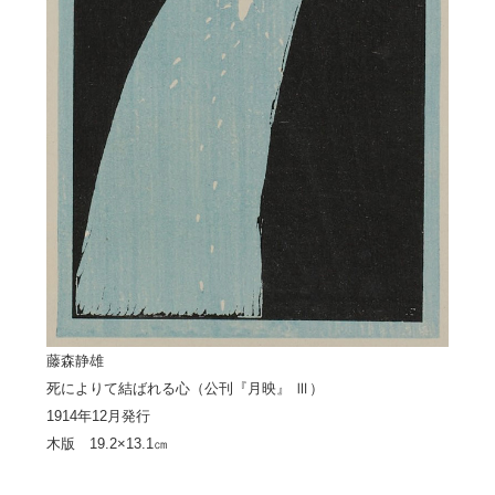
藤森静雄
死によりて結ばれる心（公刊『月映』 Ⅲ）
1914年12月発行
木版 19.2×13.1㎝