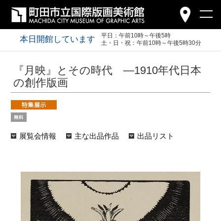
平日：午前10時～午後5時
本日開館しています
土・日・祝：午前10時～午後5時30分
『月映』とその時代 ―1910年代日本
の創作版画
展覧会情報
主な出品作品
出品リスト