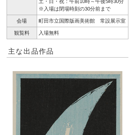
土・日・祝：午前10時～午後5時30分
※入場は閉場時刻の30分前まで
会場
町田市立国際版画美術館 常設展示室
観覧料
入場無料
主な出品作品