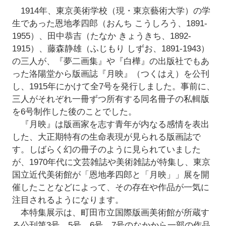
1914年、東京美術学校（現・東京藝術大学）の学
生であった恩地孝四郎（おんち こうしろう、1891-
1955）、田中恭吉（たなか きょうきち、1892-
1915）、藤森静雄（ふじもり しずお、1891-1943）
の三人が、『夢二画集』や『白樺』の出版社でもあ
った洛陽堂から版画誌『月映』（つくはえ）を公刊
し、1915年にかけて全7号を発行しました。事前に、
三人がそれぞれ一冊ずつ所有する同名冊子の私輯版
を6号制作した後のことでした。
『月映』は版画家を志す青年が内なる感情を表出
した、大正期特有の生命表現が見られる版画誌で
す。しばらく幻の冊子のように見られていました
が、1970年代に文芸雑誌や美術雑誌が特集し、東京
国立近代美術館が「恩地孝四郎と「月映」」展を開
催したことなどによって、その存在や作品が一気に
注目されるようになります。
本特集展示は、町田市立国際版画美術館が所蔵す
る公刊第3号、5号、6号、7号のなかから一部の作品