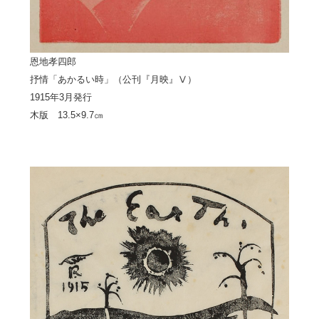
恩地孝四郎
抒情「あかるい時」（公刊『月映』Ⅴ）
1915年3月発行
木版 13.5×9.7㎝