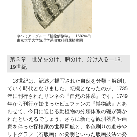
ネヘミア・グルー『植物解剖学』 1682年刊
東京大学大学院理学系研究科附属植物園
第３章 世界を分け、腑分け、分け入る―18、
19世紀
18世紀は、記述／描写された自然を分類・解剖し
ていく時代となりました。転機となったのが、1735
年に刊行されたリンネの『自然の体系』です。1749
年から刊行が始まったビュフォンの『博物誌』とあ
わせて、今日に通じる動植物の分類体系の礎が築か
れたといえるでしょう。さらに新たな観測器具や画
家を伴った探検家の世界周航と、多色刷りの進歩や
リトグラフ（石版画）の発明といった版画技法の発