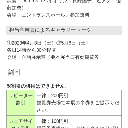
演奏：Duo Iris（バイオリン：真野謡子、ピアノ：後
藤加奈）
会場：エントランスホール／参加無料
担当学芸員によるギャラリートーク
①2023年4月8日（土）②5月6日（土）
各日14時から30分程度
会場：企画展示室／要本展当日有効観覧券
割引
※割引の併用はできません。
リピーター
一律：200円引
割引
観覧券売場で本展の半券をご提示くだ
さい。
シェアサイ
一律：100円引