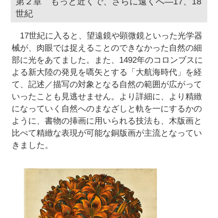
第２章 もっと近くで、さらに遠くへ―17、18
世紀
17世紀に入ると、望遠鏡や顕微鏡といった光学器
械が、肉眼では捉えることのできなかった自然の細
部に光をあてました。また、1492年のコロンブスに
よる新大陸の発見を嚆矢とする「大航海時代」を経
て、記述／描写の対象となる自然の範囲が広がって
いったことも見逃せません。より詳細に、より精緻
になっていく自然へのまなざしと軌を一にするかの
ように、書物の挿画に用いられる技法も、木版画と
比べて精緻な表現が可能な銅版画が主流となってい
きました。