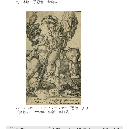
刊 木版・手彩色 当館蔵
ハインリヒ・アルデグレーファー『悪徳』より
「貪欲」 1552年 銅版 当館蔵