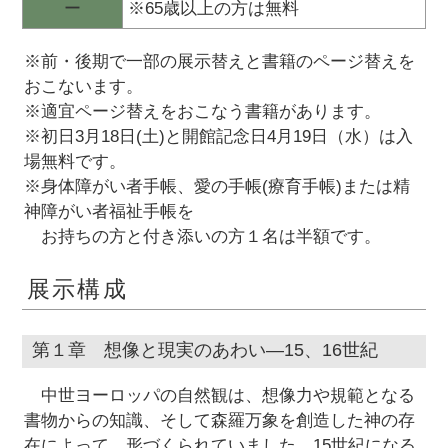
ー
※65歳以上の方は無料
※前・後期で一部の展示替えと書籍のページ替えを
おこないます。
※適宜ページ替えをおこなう書籍があります。
※初日3月18日(土)と開館記念日4月19日（水）は入
場無料です。
※身体障がい者手帳、愛の手帳(療育手帳)または精
神障がい者福祉手帳を
お持ちの方と付き添いの方１名は半額です。
展示構成
第１章 想像と現実のあわい―15、16世紀
中世ヨーロッパの自然観は、想像力や規範となる
書物からの知識、そして森羅万象を創造した神の存
在によって、形づくられていました。15世紀になる