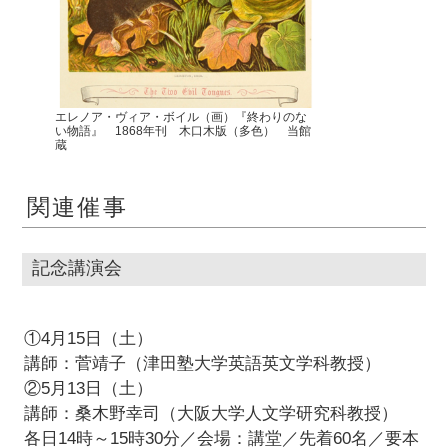
エレノア・ヴィア・ボイル（画）『終わりのな
い物語』 1868年刊 木口木版（多色） 当館
蔵
関連催事
記念講演会
①4月15日（土）
講師：菅靖子（津田塾大学英語英文学科教授）
②5月13日（土）
講師：桑木野幸司（大阪大学人文学研究科教授）
各日14時～15時30分／会場：講堂／先着60名／要本