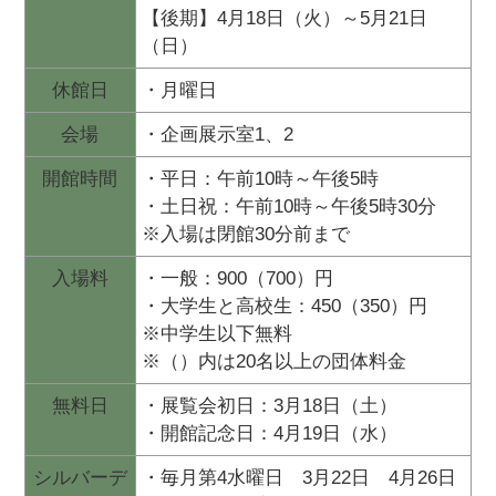
【後期】4月18日（火）～5月21日
（日）
休館日
・月曜日
会場
・企画展示室1、2
開館時間
・平日：午前10時～午後5時
・土日祝：午前10時～午後5時30分
※入場は閉館30分前まで
入場料
・一般：900（700）円
・大学生と高校生：450（350）円
※中学生以下無料
※（）内は20名以上の団体料金
無料日
・展覧会初日：3月18日（土）
・開館記念日：4月19日（水）
シルバーデ
・毎月第4水曜日 3月22日 4月26日