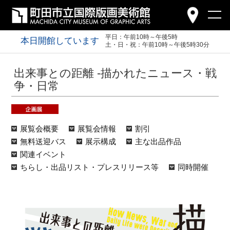
平日：午前10時～午後5時
本日開館しています
土・日・祝：午前10時～午後5時30分
出来事との距離 -描かれたニュース・戦
争・日常
展覧会概要
展覧会情報
割引
無料送迎バス
展示構成
主な出品作品
関連イベント
ちらし・出品リスト・プレスリリース等
同時開催