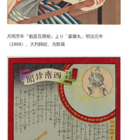
月岡芳年『魁題百撰相』より「森蘭丸」明治元年
（1868）、大判錦絵、当館蔵