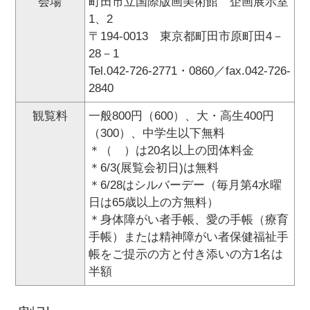
会場
町田市立国際版画美術館 企画展示室
1、2
〒194-0013 東京都町田市原町田4－
28－1
Tel.042-726-2771・0860／fax.042-726-
2840
観覧料
一般800円（600）、大・高生400円
（300）、中学生以下無料
＊（ ）は20名以上の団体料金
＊6/3(展覧会初日)は無料
＊6/28はシルバーデー（毎月第4水曜
日は65歳以上の方無料）
＊身体障がい者手帳、愛の手帳（療育
手帳）または精神障がい者保健福祉手
帳をご提示の方と付き添いの方1名は
半額