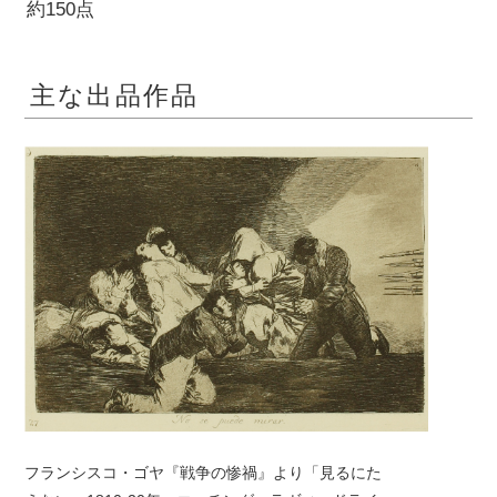
約150点
主な出品作品
フランシスコ・ゴヤ『戦争の惨禍』より「見るにた