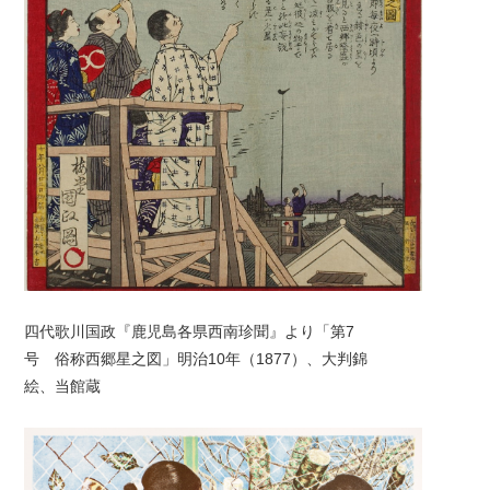
四代歌川国政『鹿児島各県西南珍聞』より「第7
号 俗称西郷星之図」明治10年（1877）、大判錦
絵、当館蔵